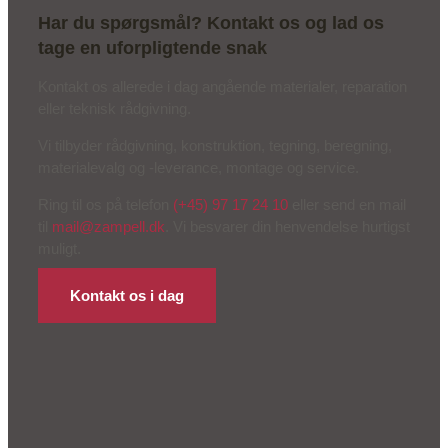
Har du spørgsmål? Kontakt os og lad os
tage en uforpligtende snak
Kontakt os allerede i dag angående materialer, reparation
eller teknisk rådgivning.
Vi tilbyder rådgivning, konstruktion, tegning, beregning,
materialevalg og -leverance, montage og service.
Ring til os på telefon
(+45) 97 17 24 10
eller send en mail
til
mail@zampell.dk
. Vi besvarer din henvendelse hurtigst
muligt.
Kontakt os i dag