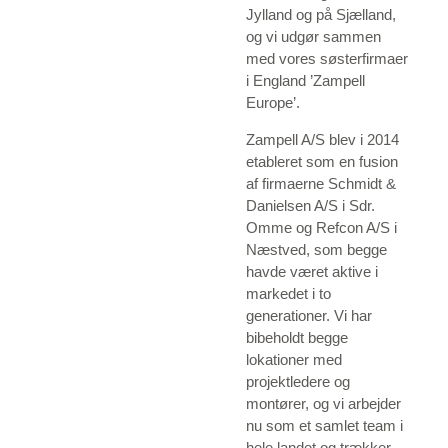
Jylland og på Sjælland,
og vi udgør sammen
med vores søsterfirmaer
i England ’Zampell
Europe’.
Zampell A/S blev i 2014
etableret som en fusion
af firmaerne Schmidt &
Danielsen A/S i Sdr.
Omme og Refcon A/S i
Næstved, som begge
havde været aktive i
markedet i to
generationer. Vi har
bibeholdt begge
lokationer med
projektledere og
montører, og vi arbejder
nu som et samlet team i
hele landet og trækker