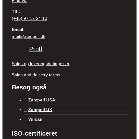
Find vej
Tlf.:
(+45) 97 17 24 10
Email:
mail@zampell.dk
Proff
Salgs og leveringsbetingelser
Sales and delivery terms
Besøg også
Zampell USA
Zampell UK
Vulcan
ISO-certificeret