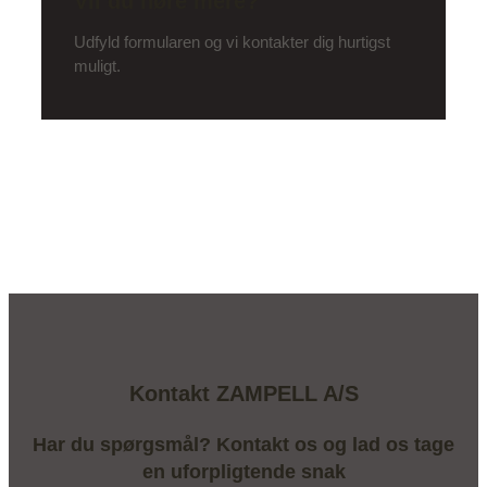
Vil du høre mere?
Udfyld formularen og vi kontakter dig hurtigst
muligt.
Kontakt ZAMPELL A/S
Har du spørgsmål? Kontakt os og lad os tage
en uforpligtende snak