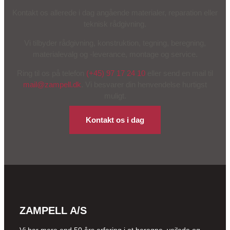
Kontakt os allerede i dag angående materialer, reparation eller
teknisk rådgivning.
Vi tilbyder rådgivning, konstruktion, tegning, beregning,
materialevalg og -leverance, montage og service.
Ring til os på telefon
(+45) 97 17 24 10
eller send en mail til
mail@zampell.dk
. Vi besvarer din henvendelse hurtigst
muligt.
Kontakt os i dag
ZAMPELL A/S
Vi har mere end 50 års erfaring i at beregne, vejlede og